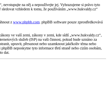
evstupujte na něj a nepoužívejte jej. Vyhrazujeme si právo tyto
žně sledovat vzhledem k tomu, že používáním „www.hukvaldy.cz“
táhnout z
www.phpbb.com
. phpBB software pouze zprostředkovává
zákony ve vaší zemi, zákony v zemi, kde sídlí „www.hukvaldy.cz“,
ternetových služeb (ISP) na vaši činnost, pokud bude uznáno za
stranit, upravit, přesunout nebo uzamknout jakékoliv téma nebo
i phpBB neposkytne tyto informace třetí straně nebo cizím osobám,
o dat.