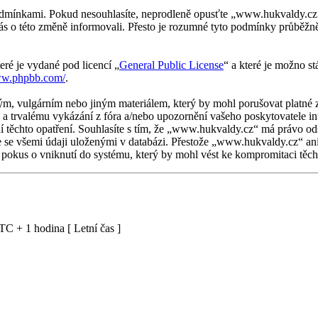
mínkami. Pokud nesouhlasíte, neprodleně opusťte „www.hukvaldy.cz“, n
ás o této změně informovali. Přesto je rozumné tyto podmínky průbě
eré je vydané pod licencí „
General Public License
“ a které je možno s
ww.phpbb.com/
.
ým, vulgárním nebo jiným materiálem, který by mohl porušovat platné 
a trvalému vykázání z fóra a/nebo upozornění vašeho poskytovatele in
í těchto opatření. Souhlasíte s tím, že „www.hukvaldy.cz“ má právo od
te se všemi údaji uloženými v databázi. Přestože „www.hukvaldy.cz“ an
okus o vniknutí do systému, který by mohl vést ke kompromitaci těcht
C + 1 hodina [ Letní čas ]