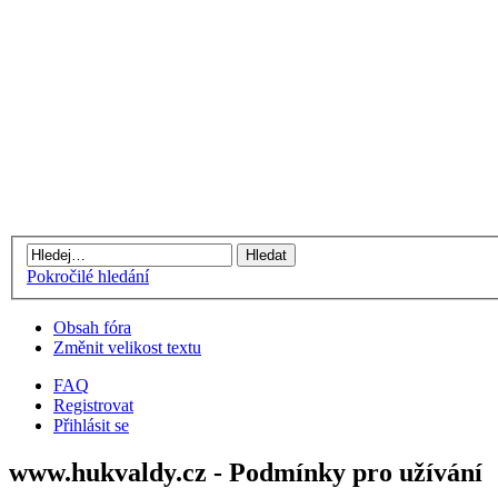
Pokročilé hledání
Obsah fóra
Změnit velikost textu
FAQ
Registrovat
Přihlásit se
www.hukvaldy.cz - Podmínky pro užívání