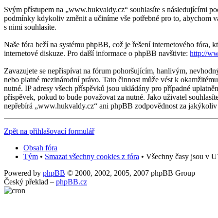
Svým přístupem na „www.hukvaldy.cz“ souhlasíte s následujícími pod
podmínky kdykoliv změnit a učiníme vše potřebné pro to, abychom v
s nimi souhlasíte.
Naše fóra beží na systému phpBB, což je řešení internetového fóra, kt
internetové diskuze. Pro další informace o phpBB navštivte:
http://w
Zavazujete se nepřispívat na fórum pohoršujícím, hanlivým, nevhodn
nebo platné mezinárodní právo. Tato činnost může vést k okamžitému 
nutné. IP adresy všech příspěvků jsou ukládány pro případné uplatněn
příspěvek, pokud to bude považovat za nutné. Jako uživatel souhlasí
nepřebírá „www.hukvaldy.cz“ ani phpBB zodpovědnost za jakýkoliv p
Zpět na přihlašovací formulář
Obsah fóra
Tým
•
Smazat všechny cookies z fóra
• Všechny časy jsou v UT
Powered by
phpBB
© 2000, 2002, 2005, 2007 phpBB Group
Český překlad –
phpBB.cz