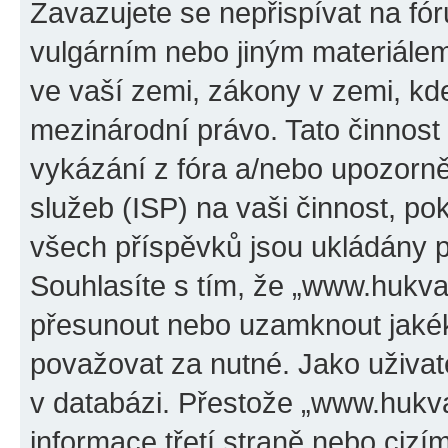
Zavazujete se nepřispívat na f
vulgárním nebo jiným materiálem
ve vaší zemi, zákony v zemi, kde
mezinárodní právo. Tato činnos
vykázání z fóra a/nebo upozorně
služeb (ISP) na vaši činnost, p
všech příspěvků jsou ukládány p
Souhlasíte s tím, že „www.hukval
přesunout nebo uzamknout jakék
považovat za nutné. Jako uživat
v databázi. Přestože „www.hukv
informace třetí straně nebo ciz