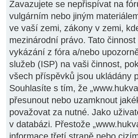
Zavazujete se nepřispívat na f
vulgárním nebo jiným materiálem
ve vaší zemi, zákony v zemi, kde
mezinárodní právo. Tato činnos
vykázání z fóra a/nebo upozorně
služeb (ISP) na vaši činnost, p
všech příspěvků jsou ukládány p
Souhlasíte s tím, že „www.hukval
přesunout nebo uzamknout jakék
považovat za nutné. Jako uživat
v databázi. Přestože „www.hukv
informace třetí straně nebo ciz