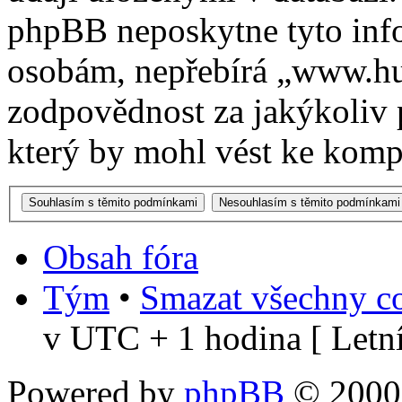
phpBB neposkytne tyto info
osobám, nepřebírá „www.h
zodpovědnost za jakýkoliv 
který by mohl vést ke kompr
Obsah fóra
Tým
•
Smazat všechny co
v UTC + 1 hodina [ Letní
Powered by
phpBB
© 2000,