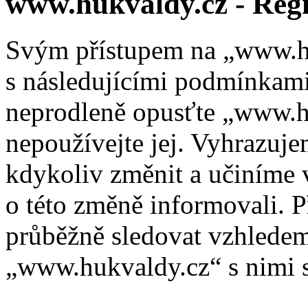
www.hukvaldy.cz - Regi
Svým přístupem na „www.hu
s následujícími podmínkami
neprodleně opusťte „www.hu
nepoužívejte jej. Vyhrazuj
kdykoliv změnit a učiníme 
o této změně informovali. 
průběžně sledovat vzhlede
„www.hukvaldy.cz“ s nimi s