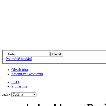
Pokročilé hledání
Obsah fóra
Změnit velikost textu
FAQ
Přihlásit se
Jazyk: