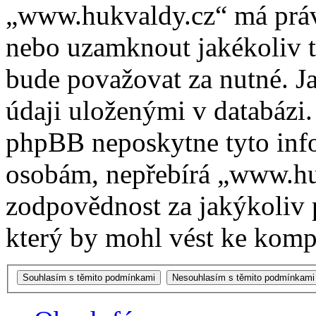
„www.hukvaldy.cz“ má právo
nebo uzamknout jakékoliv 
bude považovat za nutné. Ja
údaji uloženými v databázi
phpBB neposkytne tyto info
osobám, nepřebírá „www.h
zodpovědnost za jakýkoliv 
který by mohl vést ke kompr