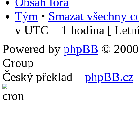
Obsah fóra
Tým
•
Smazat všechny co
v UTC + 1 hodina [ Letní
Powered by
phpBB
© 2000,
Group
Český překlad –
phpBB.cz