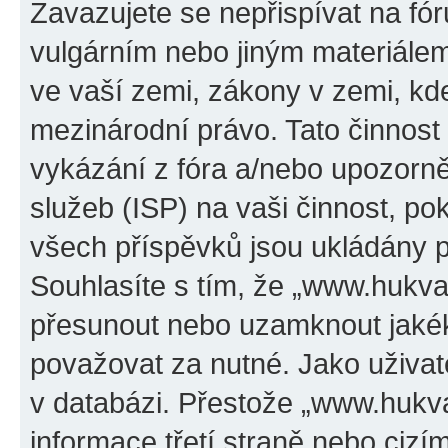
Zavazujete se nepřispívat na f
vulgárním nebo jiným materiálem
ve vaší zemi, zákony v zemi, kde
mezinárodní právo. Tato činnos
vykázání z fóra a/nebo upozorně
služeb (ISP) na vaši činnost, p
všech příspěvků jsou ukládány p
Souhlasíte s tím, že „www.hukval
přesunout nebo uzamknout jakék
považovat za nutné. Jako uživat
v databázi. Přestože „www.hukv
informace třetí straně nebo ciz