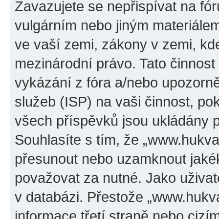
Zavazujete se nepřispívat na f
vulgárním nebo jiným materiálem
ve vaší zemi, zákony v zemi, kde
mezinárodní právo. Tato činnos
vykázání z fóra a/nebo upozorně
služeb (ISP) na vaši činnost, p
všech příspěvků jsou ukládány p
Souhlasíte s tím, že „www.hukval
přesunout nebo uzamknout jakék
považovat za nutné. Jako uživat
v databázi. Přestože „www.hukv
informace třetí straně nebo ciz