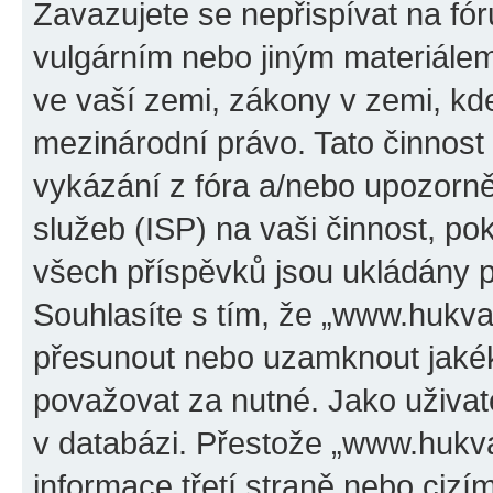
Zavazujete se nepřispívat na f
vulgárním nebo jiným materiálem
ve vaší zemi, zákony v zemi, kde
mezinárodní právo. Tato činnos
vykázání z fóra a/nebo upozorně
služeb (ISP) na vaši činnost, p
všech příspěvků jsou ukládány p
Souhlasíte s tím, že „www.hukval
přesunout nebo uzamknout jakék
považovat za nutné. Jako uživat
v databázi. Přestože „www.hukv
informace třetí straně nebo ciz