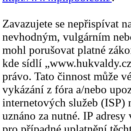
Zavazujete se nepřispívat 
nevhodným, vulgárním nebo
mohl porušovat platné záko
kde sídlí „www.hukvaldy.cz
právo. Tato činnost může v
vykázání z fóra a/nebo upo
internetových služeb (ISP) 
uznáno za nutné. IP adresy
pro případné uplatnění těcht