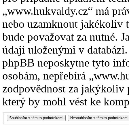
„www.hukvaldy.cz“ má právo
nebo uzamknout jakékoliv 
bude považovat za nutné. Ja
údaji uloženými v databázi
phpBB neposkytne tyto info
osobám, nepřebírá „www.h
zodpovědnost za jakýkoliv 
který by mohl vést ke kompr