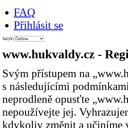
FAQ
Přihlásit se
Jazyk:
www.hukvaldy.cz - Regi
Svým přístupem na „www.hu
s následujícími podmínkami
neprodleně opusťte „www.hu
nepoužívejte jej. Vyhrazuj
kdykoliv změnit a učiníme 