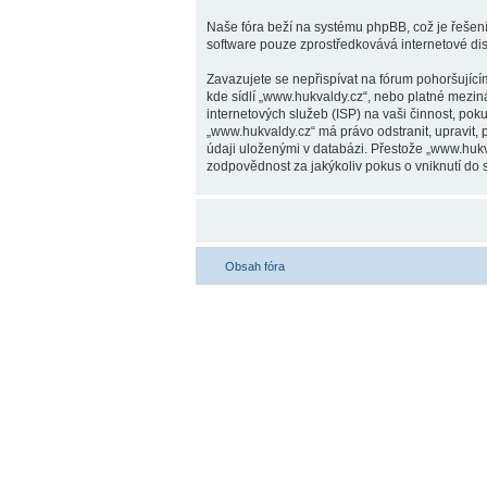
Naše fóra beží na systému phpBB, což je řešení 
software pouze zprostředkovává internetové dis
Zavazujete se nepřispívat na fórum pohoršující
kde sídlí „www.hukvaldy.cz“, nebo platné mezin
internetových služeb (ISP) na vaši činnost, pok
„www.hukvaldy.cz“ má právo odstranit, upravit,
údaji uloženými v databázi. Přestože „www.huk
zodpovědnost za jakýkoliv pokus o vniknutí do s
Obsah fóra