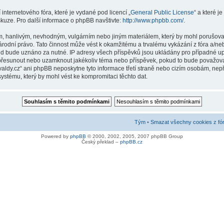
internetového fóra, které je vydané pod licencí „
General Public License
“ a které 
kuze. Pro další informace o phpBB navštivte:
http://www.phpbb.com/
.
m, hanlivým, nevhodným, vulgárním nebo jiným materiálem, který by mohl porušovat
árodní právo. Tato činnost může vést k okamžitému a trvalému vykázání z fóra a/n
ud bude uznáno za nutné. IP adresy všech příspěvků jsou ukládány pro případné upla
 přesunout nebo uzamknout jakékoliv téma nebo příspěvek, pokud to bude považovat
valdy.cz“ ani phpBB neposkytne tyto informace třetí straně nebo cizím osobám, ne
ystému, který by mohl vést ke kompromitaci těchto dat.
Tým
•
Smazat všechny cookies z fó
Powered by
phpBB
© 2000, 2002, 2005, 2007 phpBB Group
Český překlad –
phpBB.cz