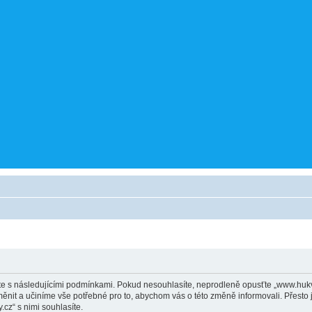
 s následujícími podmínkami. Pokud nesouhlasíte, neprodleně opusťte „www.hukval
ěnit a učiníme vše potřebné pro to, abychom vás o této změně informovali. Přest
cz“ s nimi souhlasíte.