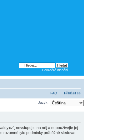
Pokročilé hledání
FAQ
Přihlásit se
Jazyk:
dy.cz“, nevstupujte na něj a nepoužívejte jej.
o je rozumné tyto podmínky průběžně sledovat