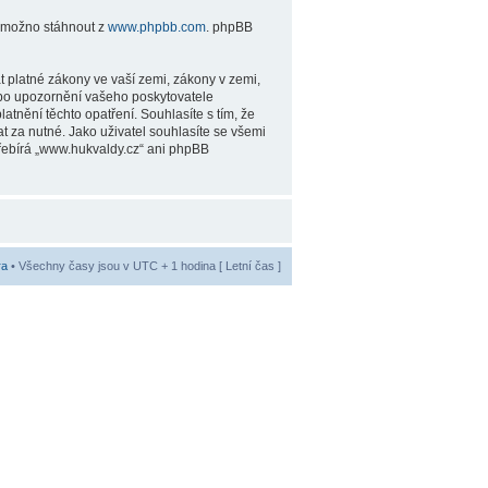
je možno stáhnout z
www.phpbb.com
. phpBB
 platné zákony ve vaší zemi, zákony v zemi,
ebo upozornění vašeho poskytovatele
tnění těchto opatření. Souhlasíte s tím, že
 za nutné. Jako uživatel souhlasíte se všemi
přebírá „www.hukvaldy.cz“ ani phpBB
ra
• Všechny časy jsou v UTC + 1 hodina [ Letní čas ]