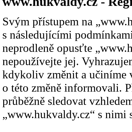
www.hukvaldy.cz - Regi
Svým přístupem na „www.hu
s následujícími podmínkami
neprodleně opusťte „www.hu
nepoužívejte jej. Vyhrazuj
kdykoliv změnit a učiníme 
o této změně informovali. 
průběžně sledovat vzhlede
„www.hukvaldy.cz“ s nimi s