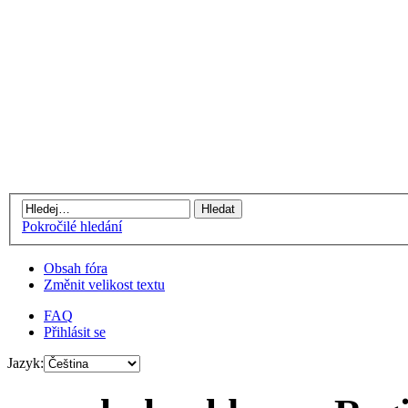
Pokročilé hledání
Obsah fóra
Změnit velikost textu
FAQ
Přihlásit se
Jazyk: