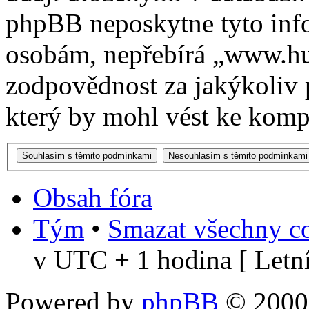
phpBB neposkytne tyto info
osobám, nepřebírá „www.h
zodpovědnost za jakýkoliv 
který by mohl vést ke kompr
Obsah fóra
Tým
•
Smazat všechny co
v UTC + 1 hodina [ Letní
Powered by
phpBB
© 2000,