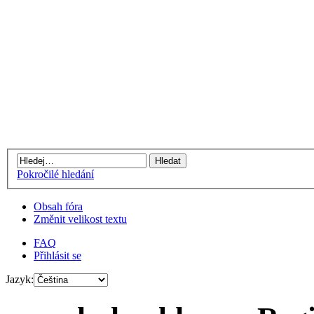
Pokročilé hledání
Obsah fóra
Změnit velikost textu
FAQ
Přihlásit se
Jazyk: