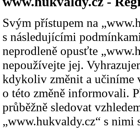
www.hukvaldy.cz - Regi
Svým přístupem na „www.hu
s následujícími podmínkami
neprodleně opusťte „www.hu
nepoužívejte jej. Vyhrazuj
kdykoliv změnit a učiníme 
o této změně informovali. 
průběžně sledovat vzhlede
„www.hukvaldy.cz“ s nimi s