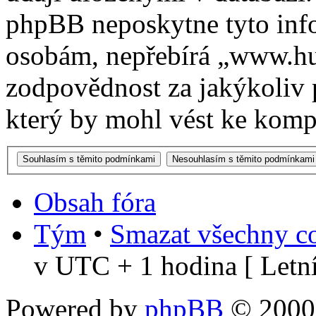
phpBB neposkytne tyto info
osobám, nepřebírá „www.h
zodpovědnost za jakýkoliv 
který by mohl vést ke kompr
Obsah fóra
Tým
•
Smazat všechny co
v UTC + 1 hodina [ Letní
Powered by
phpBB
© 2000,