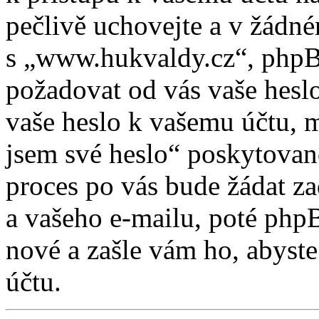
pečlivě uchovejte a v žádn
s „www.hukvaldy.cz“, phpBB 
požadovat od vás vaše heslo
vaše heslo k vašemu účtu, 
jsem své heslo“ poskytova
proces po vás bude žádat z
a vašeho e-mailu, poté php
nové a zašle vám ho, abyste
účtu.