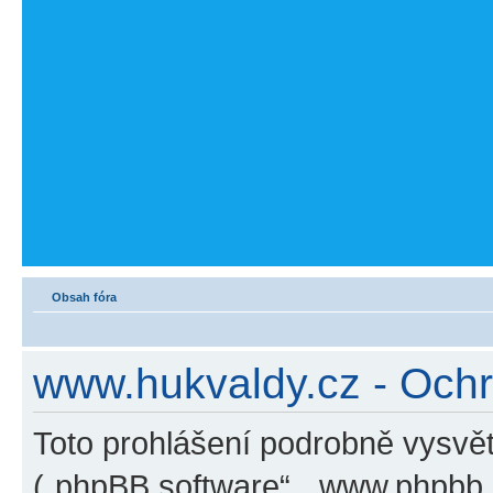
Obsah fóra
www.hukvaldy.cz - Och
Toto prohlášení podrobně vysvět
(„phpBB software“, „www.phpbb.