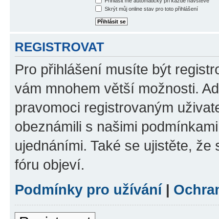
Přihlásit mě automaticky při každé návštěvě
Skrýt můj online stav pro toto přihlášení
REGISTROVAT
Pro přihlášení musíte být registr
vám mnohem větší možnosti. Adm
pravomoci registrovaným uživatel
obeznámili s našimi podmínkami p
ujednáními. Také se ujistěte, že s
fóru objeví.
Podmínky pro užívání
|
Ochra