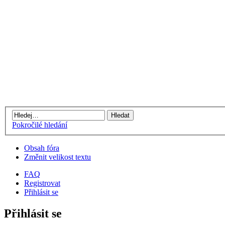
Pokročilé hledání
Obsah fóra
Změnit velikost textu
FAQ
Registrovat
Přihlásit se
Přihlásit se