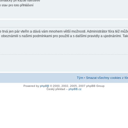
tomaticky při každé návštěvě
 stav pro toto přihlášení
ce trvá jen pár vteřin a dává vám mnohem větší možnosti. Administrátor fóra též m
se obeznámili s našimi podmínkami pro použití a s dalšími pravidly a ujednáními. Také 
Tým
•
Smazat všechny cookies z fó
Powered by
phpBB
© 2000, 2002, 2005, 2007 phpBB Group
Český překlad –
phpBB.cz