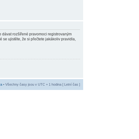
ůže dávat rozšířené pravomoci registrovaným
se ujistěte, že si přečtete jakákoliv pravidla,
ra
• Všechny časy jsou v UTC + 1 hodina [ Letní čas ]