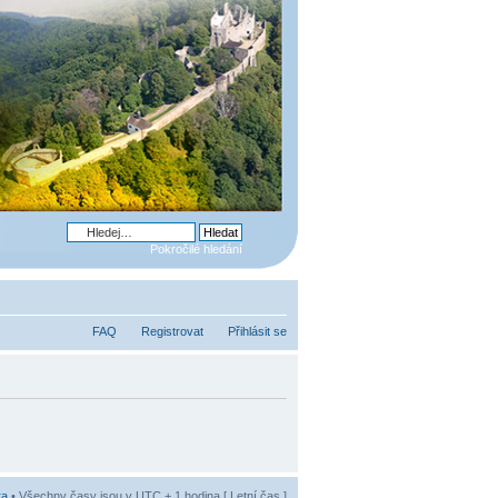
Pokročilé hledání
FAQ
Registrovat
Přihlásit se
ra
• Všechny časy jsou v UTC + 1 hodina [ Letní čas ]