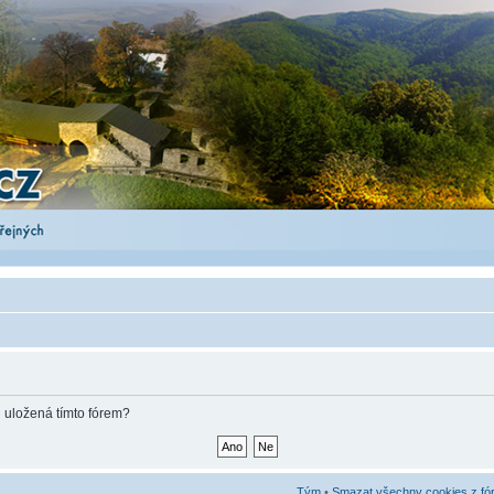
 uložená tímto fórem?
Tým
•
Smazat všechny cookies z fó