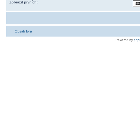
Zobrazit prvních:
Obsah fóra
Powered by
php