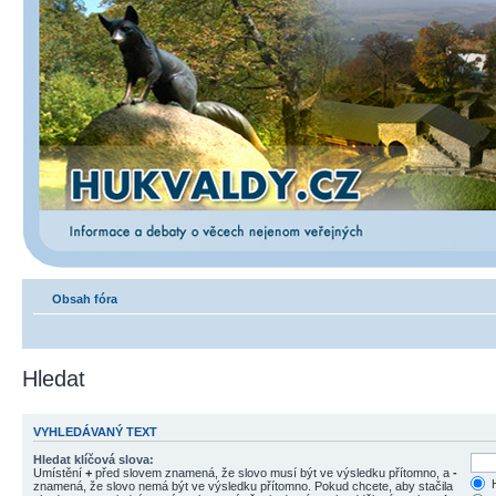
Obsah fóra
Hledat
VYHLEDÁVANÝ TEXT
Hledat klíčová slova:
Umístění
+
před slovem znamená, že slovo musí být ve výsledku přítomno, a
-
H
znamená, že slovo nemá být ve výsledku přítomno. Pokud chcete, aby stačila