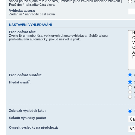
shoda pouze s jedním z více slov, umístěte je do závorek oddělené znakem
|
.
H
Použitím * nahradíte část slova
Vyhledat autora:
Zadáním * nahradíte část slova
NASTAVENÍ VYHLEDÁVÁNÍ
Prohledávat fóra:
Zvolte fórum nebo fóra, ve kterých chcete vyhledávat. Subfóra jsou
prohledávána automaticky, pokud nezvolíte jinak.
Prohledávat subfóra:
Hledat uvnitř:
N
P
P
P
Zobrazit výsledek jako:
P
Seřadit výsledky podle:
Omezit výsledky na předchozí: