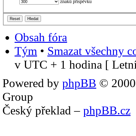
znaků příspěvku
Obsah fóra
Tým
•
Smazat všechny co
v UTC + 1 hodina [ Letní
Powered by
phpBB
© 2000,
Group
Český překlad –
phpBB.cz