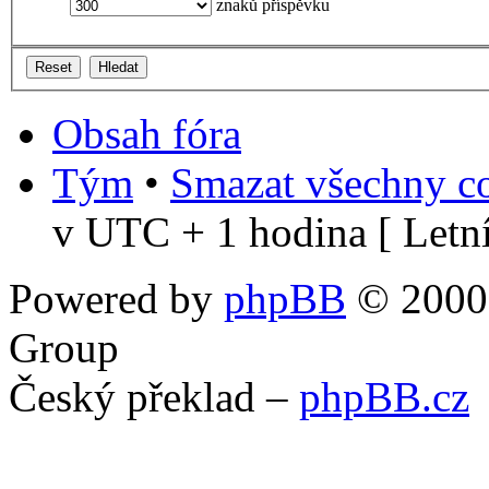
znaků příspěvku
Obsah fóra
Tým
•
Smazat všechny co
v UTC + 1 hodina [ Letní
Powered by
phpBB
© 2000,
Group
Český překlad –
phpBB.cz