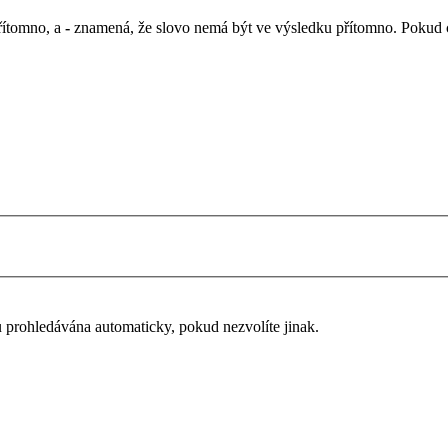
řítomno, a
-
znamená, že slovo nemá být ve výsledku přítomno. Pokud chc
u prohledávána automaticky, pokud nezvolíte jinak.