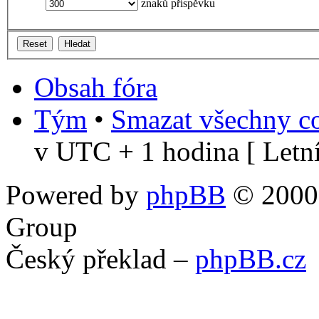
znaků příspěvku
Obsah fóra
Tým
•
Smazat všechny co
v UTC + 1 hodina [ Letní
Powered by
phpBB
© 2000,
Group
Český překlad –
phpBB.cz