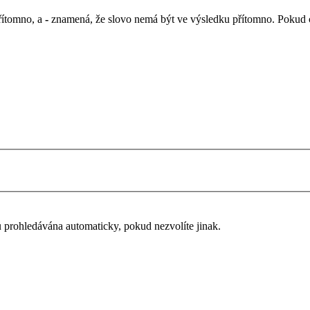
řítomno, a
-
znamená, že slovo nemá být ve výsledku přítomno. Pokud chc
u prohledávána automaticky, pokud nezvolíte jinak.