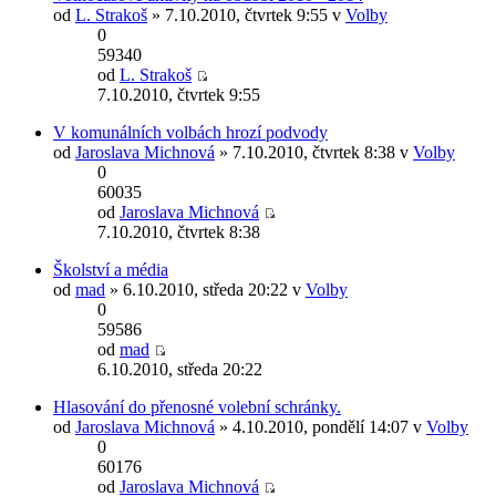
od
L. Strakoš
» 7.10.2010, čtvrtek 9:55 v
Volby
0
59340
od
L. Strakoš
7.10.2010, čtvrtek 9:55
V komunálních volbách hrozí podvody
od
Jaroslava Michnová
» 7.10.2010, čtvrtek 8:38 v
Volby
0
60035
od
Jaroslava Michnová
7.10.2010, čtvrtek 8:38
Školství a média
od
mad
» 6.10.2010, středa 20:22 v
Volby
0
59586
od
mad
6.10.2010, středa 20:22
Hlasování do přenosné volební schránky.
od
Jaroslava Michnová
» 4.10.2010, pondělí 14:07 v
Volby
0
60176
od
Jaroslava Michnová