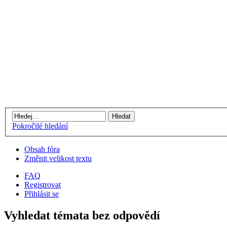
Pokročilé hledání
Obsah fóra
Změnit velikost textu
FAQ
Registrovat
Přihlásit se
Vyhledat témata bez odpovědí