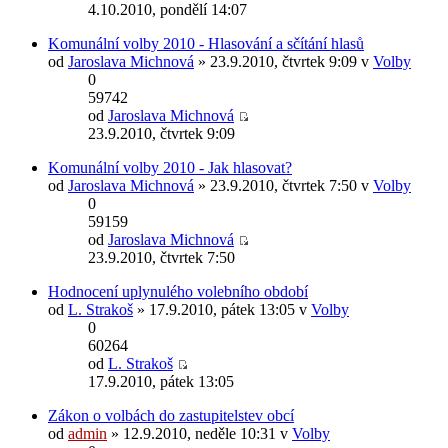
4.10.2010, pondělí 14:07
Komunální volby 2010 - Hlasování a sčítání hlasů
od
Jaroslava Michnová
» 23.9.2010, čtvrtek 9:09 v
Volby
0
59742
od
Jaroslava Michnová
23.9.2010, čtvrtek 9:09
Komunální volby 2010 - Jak hlasovat?
od
Jaroslava Michnová
» 23.9.2010, čtvrtek 7:50 v
Volby
0
59159
od
Jaroslava Michnová
23.9.2010, čtvrtek 7:50
Hodnocení uplynulého volebního období
od
L. Strakoš
» 17.9.2010, pátek 13:05 v
Volby
0
60264
od
L. Strakoš
17.9.2010, pátek 13:05
Zákon o volbách do zastupitelstev obcí
od
admin
» 12.9.2010, neděle 10:31 v
Volby