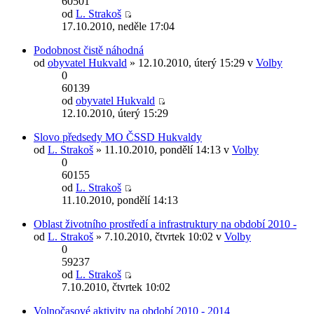
60501
od
L. Strakoš
17.10.2010, neděle 17:04
Podobnost čistě náhodná
od
obyvatel Hukvald
» 12.10.2010, úterý 15:29 v
Volby
0
60139
od
obyvatel Hukvald
12.10.2010, úterý 15:29
Slovo předsedy MO ČSSD Hukvaldy
od
L. Strakoš
» 11.10.2010, pondělí 14:13 v
Volby
0
60155
od
L. Strakoš
11.10.2010, pondělí 14:13
Oblast životního prostředí a infrastruktury na období 2010 -
od
L. Strakoš
» 7.10.2010, čtvrtek 10:02 v
Volby
0
59237
od
L. Strakoš
7.10.2010, čtvrtek 10:02
Volnočasové aktivity na období 2010 - 2014