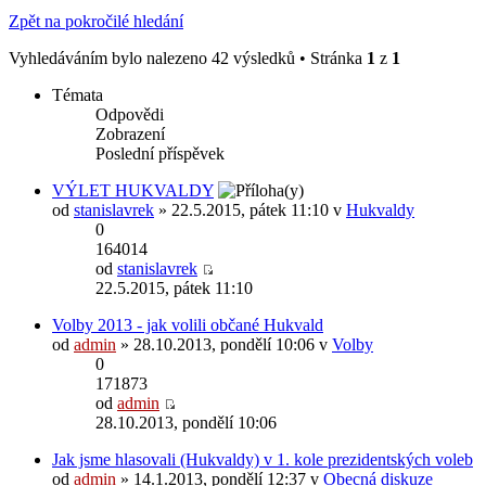
Zpět na pokročilé hledání
Vyhledáváním bylo nalezeno 42 výsledků • Stránka
1
z
1
Témata
Odpovědi
Zobrazení
Poslední příspěvek
VÝLET HUKVALDY
od
stanislavrek
» 22.5.2015, pátek 11:10 v
Hukvaldy
0
164014
od
stanislavrek
22.5.2015, pátek 11:10
Volby 2013 - jak volili občané Hukvald
od
admin
» 28.10.2013, pondělí 10:06 v
Volby
0
171873
od
admin
28.10.2013, pondělí 10:06
Jak jsme hlasovali (Hukvaldy) v 1. kole prezidentských voleb
od
admin
» 14.1.2013, pondělí 12:37 v
Obecná diskuze