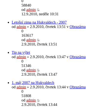
0
58840
od
admin
12.9.2010, neděle 10:31
Letošní zima na Hukvaldech - 2007
od
admin
» 2.9.2010, čtvrtek 13:51 v
Obrazárna
0
163617
od
admin
2.9.2010, čtvrtek 13:51
Tip na výlet
od
admin
» 2.9.2010, čtvrtek 13:47 v
Obrazárna
0
51346
od
admin
2.9.2010, čtvrtek 13:47
1. máj 2007 na Hukvaldech
od
admin
» 2.9.2010, čtvrtek 13:44 v
Obrazárna
0
51808
od
admin
2.9.2010, čtvrtek 13:44