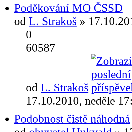
Poděkování MO ČSSD
od
L. Strakoš
» 17.10.20
0
60587
od
L. Strakoš
17.10.2010, neděle 17
Podobnost čistě náhodná
od
obyvatel Hukvald
» 1