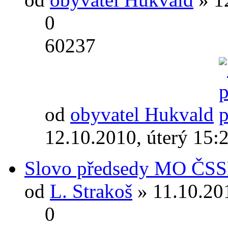
0
60237
od
obyvatel Hukvald
12.10.2010, úterý 15:
Slovo předsedy MO ČS
od
L. Strakoš
» 11.10.20
0