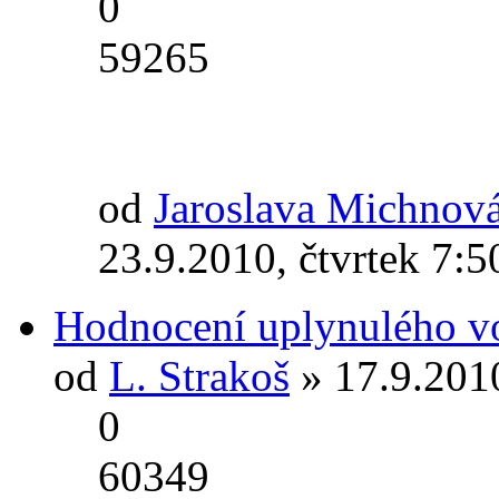
0
59265
od
Jaroslava Michnov
23.9.2010, čtvrtek 7:5
Hodnocení uplynulého v
od
L. Strakoš
» 17.9.201
0
60349