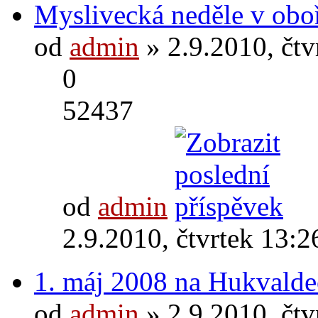
Myslivecká neděle v obo
od
admin
» 2.9.2010, čtv
0
52437
od
admin
2.9.2010, čtvrtek 13:2
1. máj 2008 na Hukvald
od
admin
» 2.9.2010, čtv