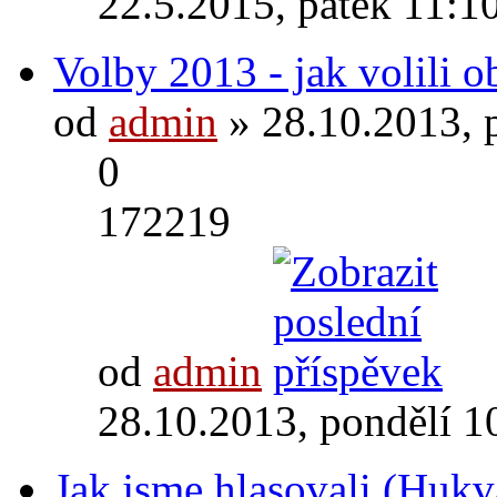
22.5.2015, pátek 11:1
Volby 2013 - jak volili 
od
admin
» 28.10.2013, 
0
172219
od
admin
28.10.2013, pondělí 1
Jak jsme hlasovali (Hukv