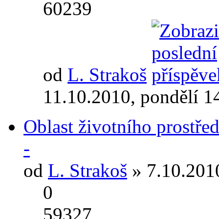
60239
od
L. Strakoš
11.10.2010, pondělí 1
Oblast životního prostřed
-
od
L. Strakoš
» 7.10.2010
0
59327