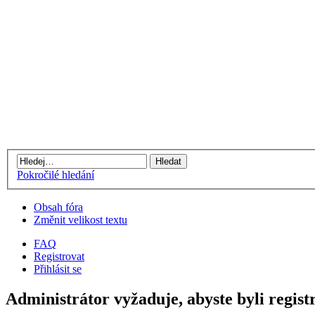
Pokročilé hledání
Obsah fóra
Změnit velikost textu
FAQ
Registrovat
Přihlásit se
Administrátor vyžaduje, abyste byli registr