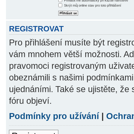
Přihlásit mě automaticky při každé návštěvě
Skrýt můj online stav pro toto přihlášení
REGISTROVAT
Pro přihlášení musíte být registr
vám mnohem větší možnosti. Adm
pravomoci registrovaným uživatel
obeznámili s našimi podmínkami p
ujednáními. Také se ujistěte, že s
fóru objeví.
Podmínky pro užívání
|
Ochra