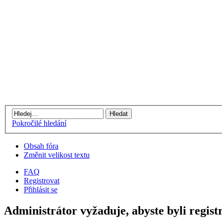
Pokročilé hledání
Obsah fóra
Změnit velikost textu
FAQ
Registrovat
Přihlásit se
Administrátor vyžaduje, abyste byli registr