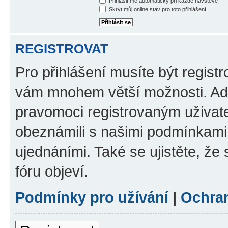
Přihlásit mě automaticky při každé návštěvě
Skrýt můj online stav pro toto přihlášení
REGISTROVAT
Pro přihlášení musíte být registr
vám mnohem větší možnosti. Adm
pravomoci registrovaným uživatel
obeznámili s našimi podmínkami p
ujednáními. Také se ujistěte, že s
fóru objeví.
Podmínky pro užívání
|
Ochra