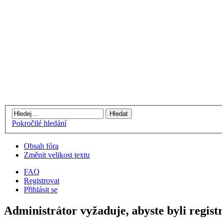
Pokročilé hledání
Obsah fóra
Změnit velikost textu
FAQ
Registrovat
Přihlásit se
Administrátor vyžaduje, abyste byli registr