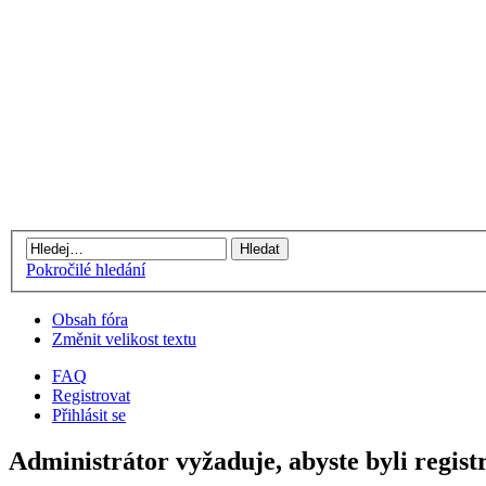
Pokročilé hledání
Obsah fóra
Změnit velikost textu
FAQ
Registrovat
Přihlásit se
Administrátor vyžaduje, abyste byli regist