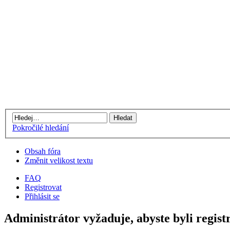
Pokročilé hledání
Obsah fóra
Změnit velikost textu
FAQ
Registrovat
Přihlásit se
Administrátor vyžaduje, abyste byli regist