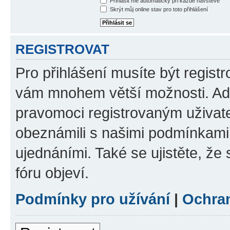
Přihlásit mě automaticky při každé návštěvě
Skrýt můj online stav pro toto přihlášení
REGISTROVAT
Pro přihlášení musíte být registr
vám mnohem větší možnosti. Adm
pravomoci registrovaným uživatel
obeznámili s našimi podmínkami p
ujednáními. Také se ujistěte, že s
fóru objeví.
Podmínky pro užívání
|
Ochra