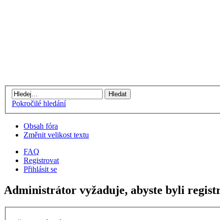
Pokročilé hledání
Obsah fóra
Změnit velikost textu
FAQ
Registrovat
Přihlásit se
Administrátor vyžaduje, abyste byli regist