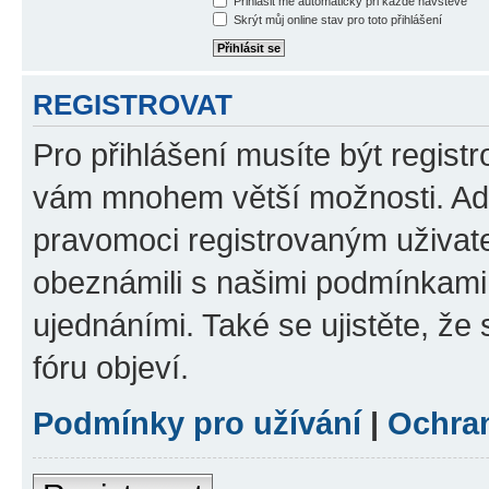
Přihlásit mě automaticky při každé návštěvě
Skrýt můj online stav pro toto přihlášení
REGISTROVAT
Pro přihlášení musíte být registr
vám mnohem větší možnosti. Adm
pravomoci registrovaným uživatel
obeznámili s našimi podmínkami p
ujednáními. Také se ujistěte, že s
fóru objeví.
Podmínky pro užívání
|
Ochra