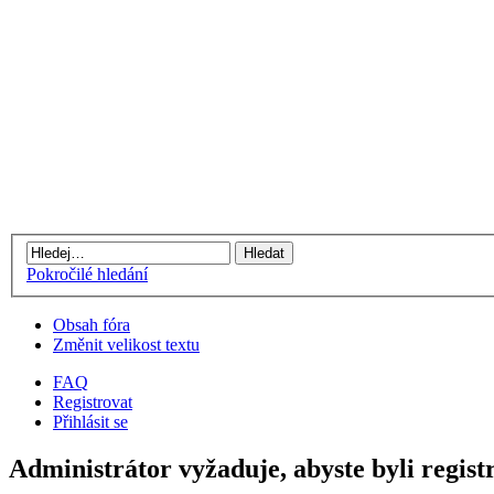
Pokročilé hledání
Obsah fóra
Změnit velikost textu
FAQ
Registrovat
Přihlásit se
Administrátor vyžaduje, abyste byli regist