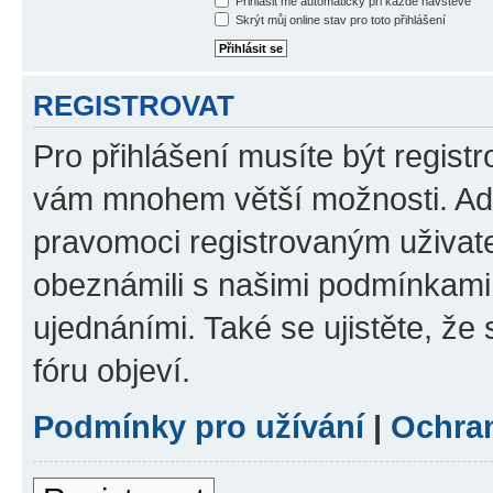
Přihlásit mě automaticky při každé návštěvě
Skrýt můj online stav pro toto přihlášení
REGISTROVAT
Pro přihlášení musíte být registr
vám mnohem větší možnosti. Adm
pravomoci registrovaným uživatel
obeznámili s našimi podmínkami p
ujednáními. Také se ujistěte, že s
fóru objeví.
Podmínky pro užívání
|
Ochra