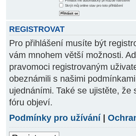
Přihlásit mě automaticky při každé návštěvě
Skrýt můj online stav pro toto přihlášení
REGISTROVAT
Pro přihlášení musíte být registr
vám mnohem větší možnosti. Adm
pravomoci registrovaným uživatel
obeznámili s našimi podmínkami p
ujednáními. Také se ujistěte, že s
fóru objeví.
Podmínky pro užívání
|
Ochra