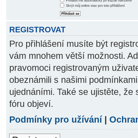
Přihlásit mě automaticky při každé návštěvě
Skrýt můj online stav pro toto přihlášení
REGISTROVAT
Pro přihlášení musíte být registr
vám mnohem větší možnosti. Adm
pravomoci registrovaným uživatel
obeznámili s našimi podmínkami p
ujednáními. Také se ujistěte, že s
fóru objeví.
Podmínky pro užívání
|
Ochra