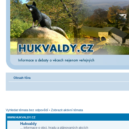
Obsah fóra
Vyhledat témata bez odpovědí
•
Zobrazit aktivní témata
WWW.HUKVALDY.CZ
Hukvaldy
... informace o obci, hradu a plánovaných akcích