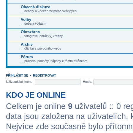
Obecná diskuze
... debaty o věcech zejména veřejných
Volby
... debata volbám
Obrazárna
... fotografie, obrázky, kresby
Archiv
... článků z původního webu
Fórum
... pravidla, podněty, nápady k těmto stránkám
PŘIHLÁSIT SE
•
REGISTROVAT
Uživatelské jméno:
Heslo:
KDO JE ONLINE
Celkem je online
9
uživatelů :: 0 r
data jsou založena na uživatelích, k
Nejvíce zde současně bylo přítom