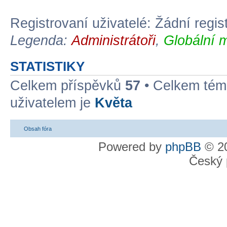
Registrovaní uživatelé: Žádní regis
Legenda:
Administrátoři
,
Globální 
STATISTIKY
Celkem příspěvků
57
• Celkem té
uživatelem je
Květa
Obsah fóra
Powered by
phpBB
© 20
Český 