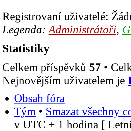
Registrovaní uživatelé: Žádn
Legenda:
Administrátoři
,
G
Statistiky
Celkem příspěvků
57
• Cel
Nejnovějším uživatelem je
Obsah fóra
Tým
•
Smazat všechny co
v UTC + 1 hodina [ Letní