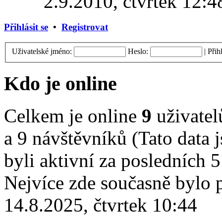
2.9.2010, čtvrtek 12:4
Přihlásit se
•
Registrovat
Uživatelské jméno:
Heslo:
|
Přih
Kdo je online
Celkem je online
9
uživatelů
a 9 návštěvníků (Tato data j
byli aktivní za posledních 
Nejvíce zde současně bylo
14.8.2025, čtvrtek 10:44