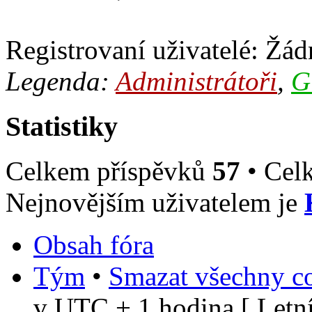
Registrovaní uživatelé: Žádn
Legenda:
Administrátoři
,
G
Statistiky
Celkem příspěvků
57
• Cel
Nejnovějším uživatelem je
Obsah fóra
Tým
•
Smazat všechny co
v UTC + 1 hodina [ Letní