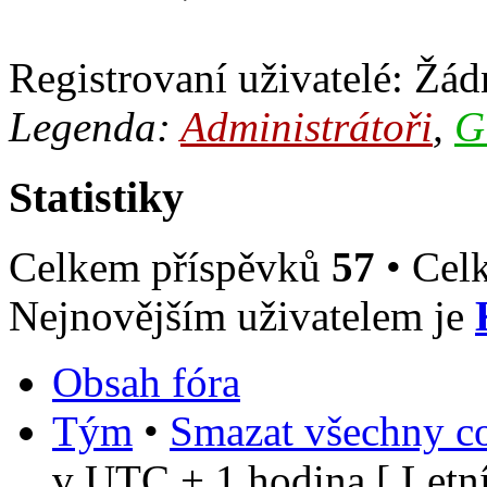
Registrovaní uživatelé: Žádn
Legenda:
Administrátoři
,
G
Statistiky
Celkem příspěvků
57
• Cel
Nejnovějším uživatelem je
Obsah fóra
Tým
•
Smazat všechny co
v UTC + 1 hodina [ Letní