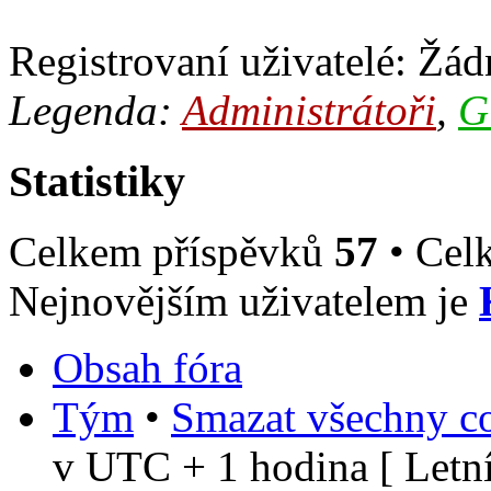
Registrovaní uživatelé: Žádn
Legenda:
Administrátoři
,
G
Statistiky
Celkem příspěvků
57
• Cel
Nejnovějším uživatelem je
Obsah fóra
Tým
•
Smazat všechny co
v UTC + 1 hodina [ Letní