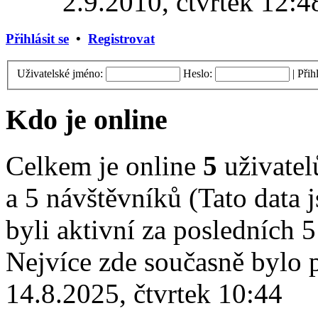
2.9.2010, čtvrtek 12:4
Přihlásit se
•
Registrovat
Uživatelské jméno:
Heslo:
|
Přih
Kdo je online
Celkem je online
5
uživatelů
a 5 návštěvníků (Tato data j
byli aktivní za posledních 
Nejvíce zde současně bylo
14.8.2025, čtvrtek 10:44