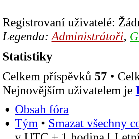
Registrovaní uživatelé: Žádn
Legenda:
Administrátoři
,
G
Statistiky
Celkem příspěvků
57
• Cel
Nejnovějším uživatelem je
Obsah fóra
Tým
•
Smazat všechny co
v UTC + 1 hodina [ Letní