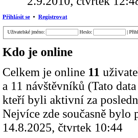
2.9.2010, čtvrtek 12:4
Přihlásit se
•
Registrovat
Uživatelské jméno:
Heslo:
|
Přih
Kdo je online
Celkem je online
11
uživate
a 11 návštěvníků (Tato data 
kteří byli aktivní za posled
Nejvíce zde současně bylo
14.8.2025, čtvrtek 10:44