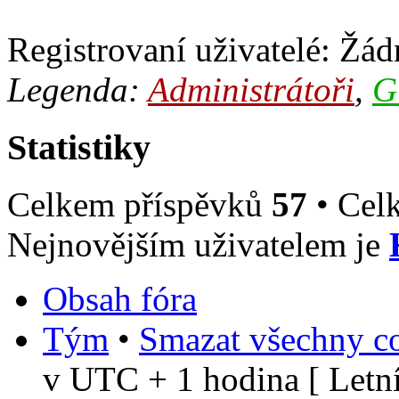
Registrovaní uživatelé: Žádn
Legenda:
Administrátoři
,
G
Statistiky
Celkem příspěvků
57
• Cel
Nejnovějším uživatelem je
Obsah fóra
Tým
•
Smazat všechny co
v UTC + 1 hodina [ Letní