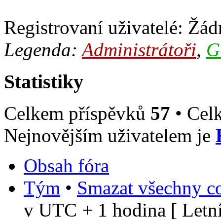
Registrovaní uživatelé: Žádn
Legenda:
Administrátoři
,
G
Statistiky
Celkem příspěvků
57
• Cel
Nejnovějším uživatelem je
Obsah fóra
Tým
•
Smazat všechny co
v UTC + 1 hodina [ Letní