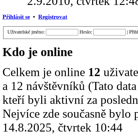
2.9.2010, čtvrtek 12:4
Přihlásit se
•
Registrovat
Uživatelské jméno:
Heslo:
|
Přih
Kdo je online
Celkem je online
12
uživate
a 12 návštěvníků (Tato data
kteří byli aktivní za posled
Nejvíce zde současně bylo
14.8.2025, čtvrtek 10:44