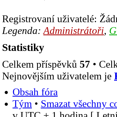
Registrovaní uživatelé: Žádn
Legenda:
Administrátoři
,
G
Statistiky
Celkem příspěvků
57
• Cel
Nejnovějším uživatelem je
Obsah fóra
Tým
•
Smazat všechny co
v UTC + 1 hodina [ Letní