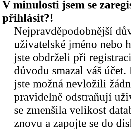
V minulosti jsem se zareg
přihlásit?!
Nejpravděpodobnější dův
uživatelské jméno nebo he
jste obdrželi při registra
důvodu smazal váš účet. 
jste možná nevložili žádn
pravidelně odstraňují uživ
se zmenšila velikost data
znovu a zapojte se do dis